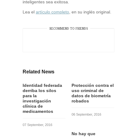
inteligentes sea exitosa.
Lea el
artículo completo
, en su inglés original.
RECOMMEND TO FRIENDS
Related News
Identidad federada
Protección contra el
derriba los silos
uso criminal de
para la
datos de biometría
investigación
robados
clínica de
medicamentos
06 September, 2016
07 September, 2016
No hay que