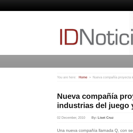
You are here:
Home
Nueva compañía proyecta imp
Nueva compañía proy
industrias del juego 
02 December, 2010
By:
Liset Cruz
Una nueva compañía llamada Q, con sed