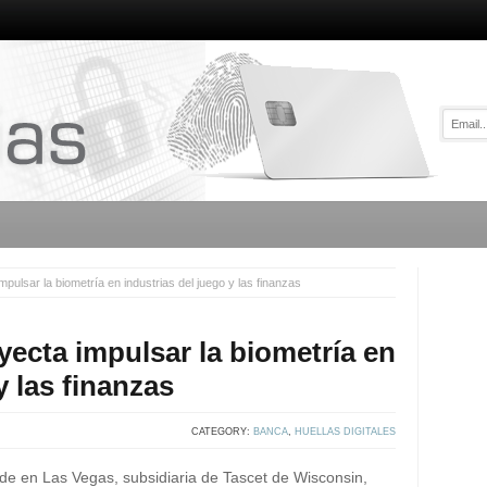
ulsar la biometría en industrias del juego y las finanzas
ecta impulsar la biometría en
y las finanzas
CATEGORY:
BANCA
,
HUELLAS DIGITALES
e en Las Vegas, subsidiaria de Tascet de Wisconsin,