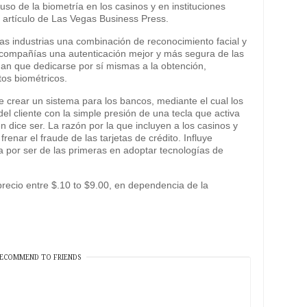
uso de la biometría en los casinos y en instituciones
 artículo de Las Vegas Business Press.
bas industrias una combinación de reconocimiento facial y
as compañías una autenticación mejor y más segura de las
ngan que dedicarse por sí mismas a la obtención,
os biométricos.
e crear un sistema para los bancos, mediante el cual los
del cliente con la simple presión de una tecla que activa
ién dice ser. La razón por la que incluyen a los casinos y
renar el fraude de las tarjetas de crédito. Influye
a por ser de las primeras en adoptar tecnologías de
 precio entre $.10 to $9.00, en dependencia de la
ECOMMEND TO FRIENDS