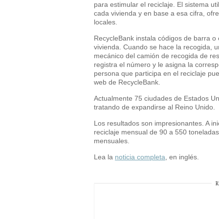
para estimular el reciclaje. El sistema ut
cada vivienda y en base a esa cifra, of
locales.
RecycleBank instala códigos de barra o 
vivienda. Cuando se hace la recogida, u
mecánico del camión de recogida de resi
registra el número y le asigna la corre
persona que participa en el reciclaje pu
web de RecycleBank.
Actualmente 75 ciudades de Estados Un
tratando de expandirse al Reino Unido.
Los resultados son impresionantes. A ini
reciclaje mensual de 90 a 550 tonelada
mensuales.
Lea la
noticia completa
, en inglés.
R