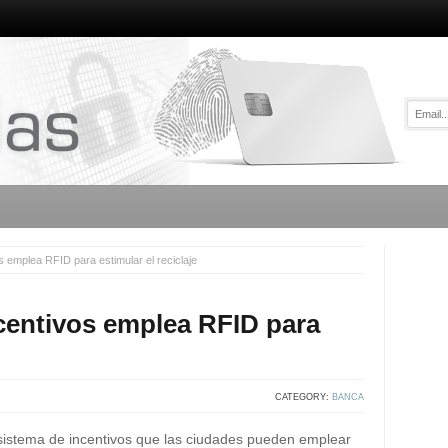
 emplea RFID para estimular el reciclaje
centivos emplea RFID para
CATEGORY:
BANCA
sistema de incentivos que las ciudades pueden emplear