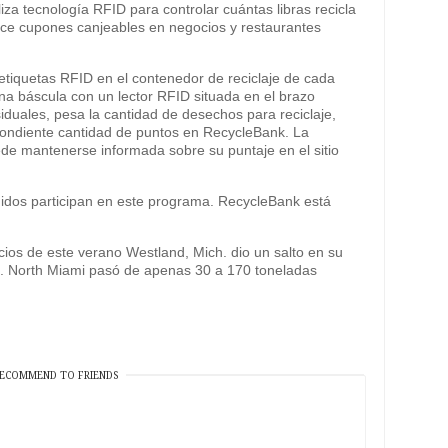
iliza tecnología RFID para controlar cuántas libras recicla
rece cupones canjeables en negocios y restaurantes
etiquetas RFID en el contenedor de reciclaje de cada
na báscula con un lector RFID situada en el brazo
duales, pesa la cantidad de desechos para reciclaje,
spondiente cantidad de puntos en RecycleBank. La
ede mantenerse informada sobre su puntaje en el sitio
idos participan en este programa. RecycleBank está
cios de este verano Westland, Mich. dio un salto en su
s. North Miami pasó de apenas 30 a 170 toneladas
ECOMMEND TO FRIENDS