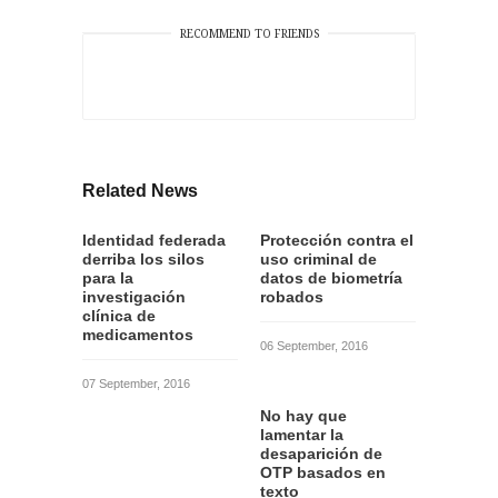
RECOMMEND TO FRIENDS
Related News
Identidad federada
Protección contra el
derriba los silos
uso criminal de
para la
datos de biometría
investigación
robados
clínica de
medicamentos
06 September, 2016
07 September, 2016
No hay que
lamentar la
desaparición de
OTP basados en
texto