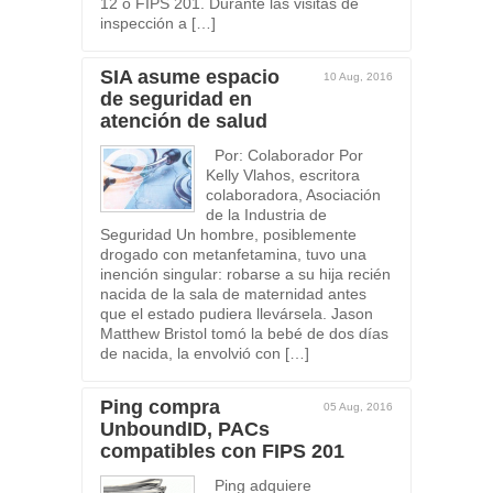
12 o FIPS 201. Durante las visitas de
inspección a […]
SIA asume espacio
10 Aug, 2016
de seguridad en
atención de salud
Por: Colaborador Por
Kelly Vlahos, escritora
colaboradora, Asociación
de la Industria de
Seguridad Un hombre, posiblemente
drogado con metanfetamina, tuvo una
inención singular: robarse a su hija recién
nacida de la sala de maternidad antes
que el estado pudiera llevársela. Jason
Matthew Bristol tomó la bebé de dos días
de nacida, la envolvió con […]
Ping compra
05 Aug, 2016
UnboundID, PACs
compatibles con FIPS 201
Ping adquiere