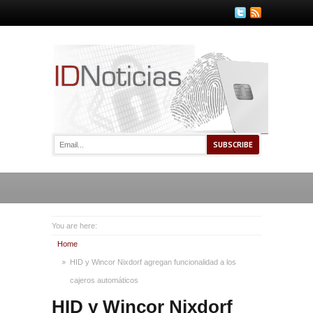
You are here:
Home
HID y Wincor Nixdorf agregan funcionalidad a los
cajeros automáticos
HID y Wincor Nixdorf