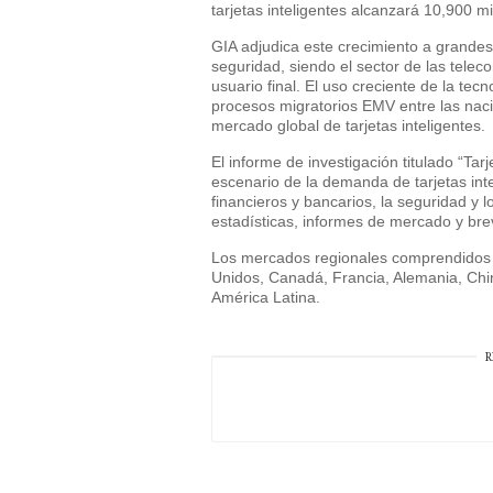
tarjetas inteligentes alcanzará 10,900 m
GIA adjudica este crecimiento a grandes 
seguridad, siendo el sector de las tele
usuario final. El uso creciente de la tec
procesos migratorios EMV entre las nac
mercado global de tarjetas inteligentes.
El informe de investigación titulado “Tarj
escenario de la demanda de tarjetas inte
financieros y bancarios, la seguridad y 
estadísticas, informes de mercado y brev
Los mercados regionales comprendidos 
Unidos, Canadá, Francia, Alemania, China
América Latina.
R