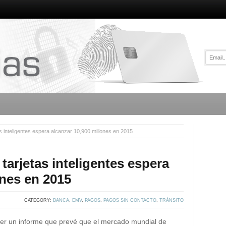
s inteligentes espera alcanzar 10,900 millones en 2015
tarjetas inteligentes espera
ones en 2015
CATEGORY:
BANCA
,
EMV
,
PAGOS
,
PAGOS SIN CONTACTO
,
TRÁNSITO
ocer un informe que prevé que el mercado mundial de