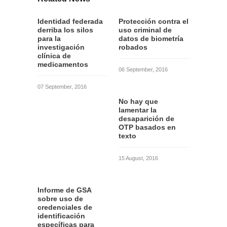
Identidad federada
Protección contra el
derriba los silos
uso criminal de
para la
datos de biometría
investigación
robados
clínica de
medicamentos
06 September, 2016
07 September, 2016
No hay que
lamentar la
desaparición de
OTP basados en
texto
15 August, 2016
Informe de GSA
sobre uso de
credenciales de
identificación
específicas para