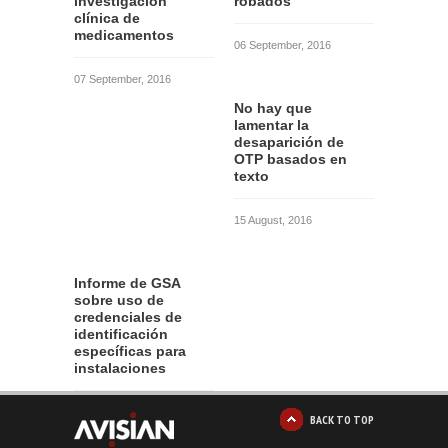
investigación
robados
clínica de
medicamentos
06 September, 2016
07 September, 2016
No hay que
lamentar la
desaparición de
OTP basados en
texto
15 August, 2016
Informe de GSA
sobre uso de
credenciales de
identificación
específicas para
instalaciones
12 August, 2016
BACK TO TOP