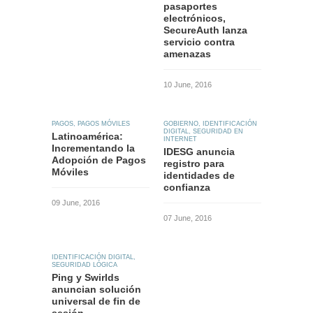
pasaportes
electrónicos,
SecureAuth lanza
servicio contra
amenazas
10 June, 2016
PAGOS
,
PAGOS MÓVILES
GOBIERNO
,
IDENTIFICACIÓN
DIGITAL
,
SEGURIDAD EN
Latinoamérica:
INTERNET
Incrementando la
IDESG anuncia
Adopción de Pagos
registro para
Móviles
identidades de
confianza
09 June, 2016
07 June, 2016
IDENTIFICACIÓN DIGITAL
,
SEGURIDAD LÓGICA
Ping y Swirlds
anuncian solución
universal de fin de