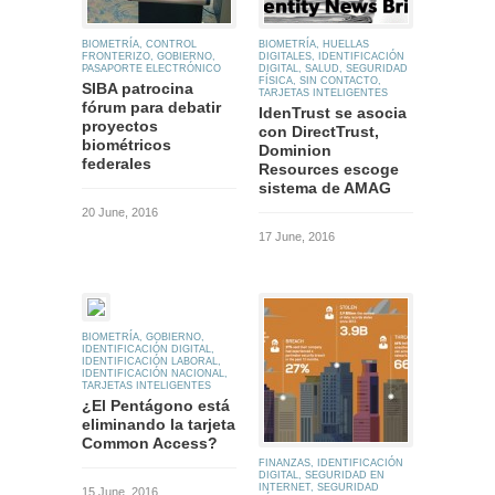
BIOMETRÍA
,
CONTROL
BIOMETRÍA
,
HUELLAS
FRONTERIZO
,
GOBIERNO
,
DIGITALES
,
IDENTIFICACIÓN
PASAPORTE ELECTRÓNICO
DIGITAL
,
SALUD
,
SEGURIDAD
FÍSICA
,
SIN CONTACTO
,
SIBA patrocina
TARJETAS INTELIGENTES
fórum para debatir
IdenTrust se asocia
proyectos
con DirectTrust,
biométricos
Dominion
federales
Resources escoge
sistema de AMAG
20 June, 2016
17 June, 2016
BIOMETRÍA
,
GOBIERNO
,
IDENTIFICACIÓN DIGITAL
,
IDENTIFICACIÓN LABORAL
,
IDENTIFICACIÓN NACIONAL
,
TARJETAS INTELIGENTES
¿El Pentágono está
eliminando la tarjeta
Common Access?
FINANZAS
,
IDENTIFICACIÓN
DIGITAL
,
SEGURIDAD EN
INTERNET
,
SEGURIDAD
15 June, 2016